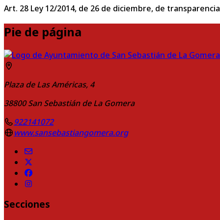
Art. 28 Ley 12/2014, de 26 de diciembre, de transparencia
Pie de página
Plaza de Las Américas, 4
38800
San Sebastián de La Gomera
922141072
www.sansebastiangomera.org
Secciones