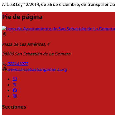
Art. 28 Ley 12/2014, de 26 de diciembre, de transparencia
Pie de página
Plaza de Las Américas, 4
38800
San Sebastián de La Gomera
922141072
www.sansebastiangomera.org
Secciones