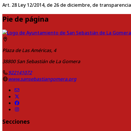
Art. 28 Ley 12/2014, de 26 de diciembre, de transparencia
Pie de página
Plaza de Las Américas, 4
38800
San Sebastián de La Gomera
922141072
www.sansebastiangomera.org
Secciones