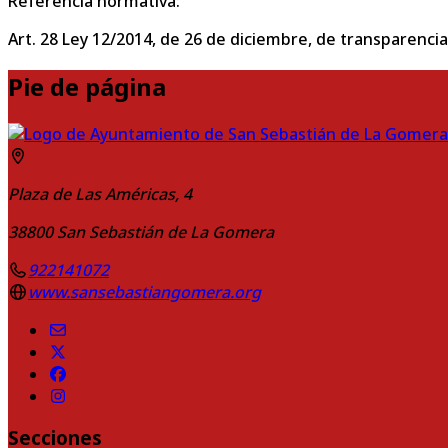
Referencia normativa:
Art. 28 Ley 12/2014, de 26 de diciembre, de transparencia
Pie de página
Plaza de Las Américas, 4
38800
San Sebastián de La Gomera
922141072
www.sansebastiangomera.org
Secciones