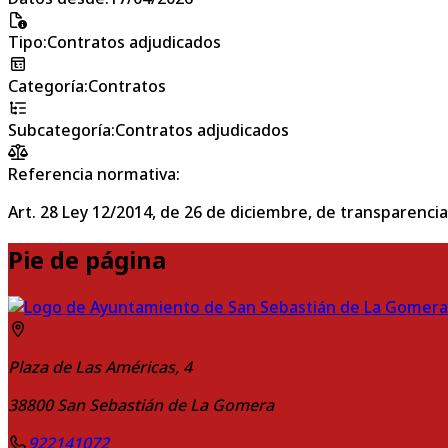
Tipo
:
Contratos adjudicados
Categoría
:
Contratos
Subcategoría
:
Contratos adjudicados
Referencia normativa:
Art. 28 Ley 12/2014, de 26 de diciembre, de transparencia
Pie de página
Plaza de Las Américas, 4
38800
San Sebastián de La Gomera
922141072