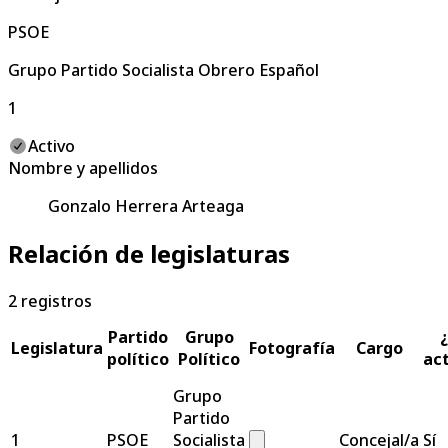
PSOE
Grupo Partido Socialista Obrero Español
1
Activo
Nombre y apellidos
Gonzalo Herrera Arteaga
Relación de legislaturas
2
registros
Partido
Grupo
Legislatura
Fotografía
Cargo
político
Político
ac
Grupo
Partido
1
PSOE
Socialista
Concejal/a
Sí