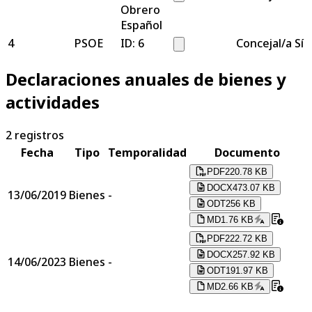
Obrero
Español
4
PSOE
ID:
6
Concejal/a
Sí
Declaraciones anuales de bienes y
actividades
2
registros
Fecha
Tipo
Temporalidad
Documento
PDF
220.78 KB
DOCX
473.07 KB
13/06/2019
Bienes
-
ODT
256 KB
MD
1.76 KB
PDF
222.72 KB
DOCX
257.92 KB
14/06/2023
Bienes
-
ODT
191.97 KB
MD
2.66 KB