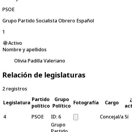
PSOE
Grupo Partido Socialista Obrero Español
1
Activo
Nombre y apellidos
Olivia Padilla Valeriano
Relación de legislaturas
2
registros
Partido
Grupo
Legislatura
Fotografía
Cargo
político
Político
ac
4
PSOE
ID:
6
Concejal/a
Sí
Grupo
Partido