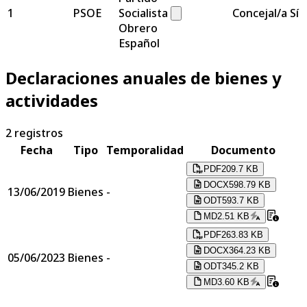
1
PSOE
Socialista
Concejal/a
Sí
Obrero
Español
Declaraciones anuales de bienes y
actividades
2
registros
Fecha
Tipo
Temporalidad
Documento
PDF
209.7 KB
DOCX
598.79 KB
13/06/2019
Bienes
-
ODT
593.7 KB
MD
2.51 KB
PDF
263.83 KB
DOCX
364.23 KB
05/06/2023
Bienes
-
ODT
345.2 KB
MD
3.60 KB