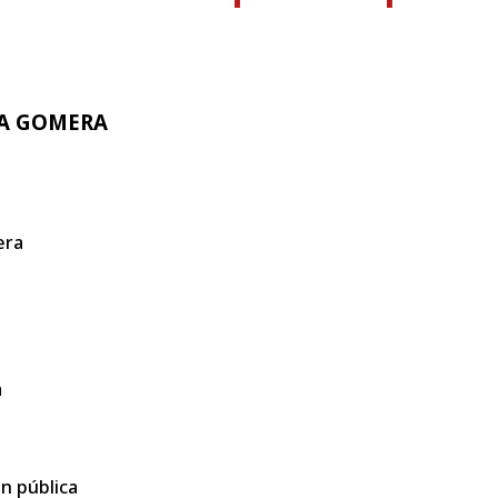
LA GOMERA
era
a
n pública